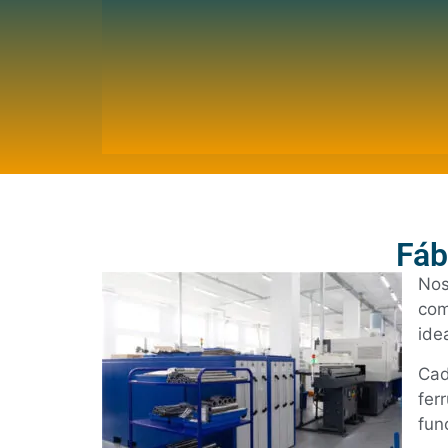
Fáb
No
com
ide
Cad
fer
fun