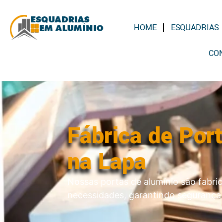
HOME
ESQUADRIAS 
CO
Fábrica de Por
na Lapa
Nossas portas de alumínio são fabri
necessidades, garantindo segurança 